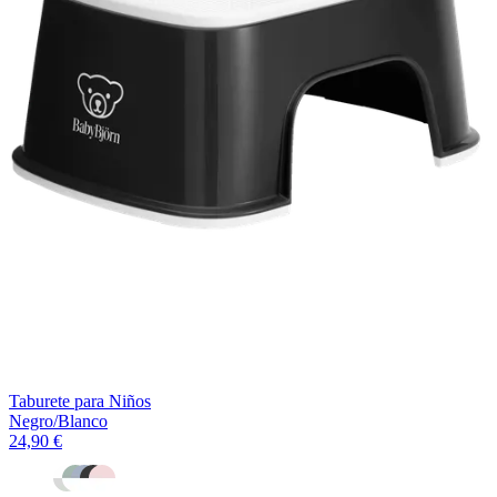
Taburete para Niños
Negro/Blanco
24,90 €