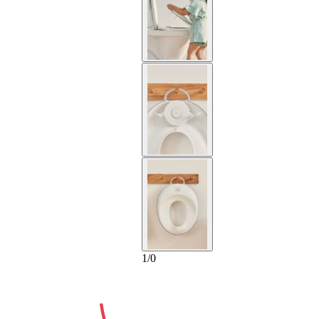
2-AÑOS
1
/
0