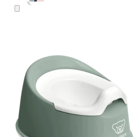
Añadir
al
carrito