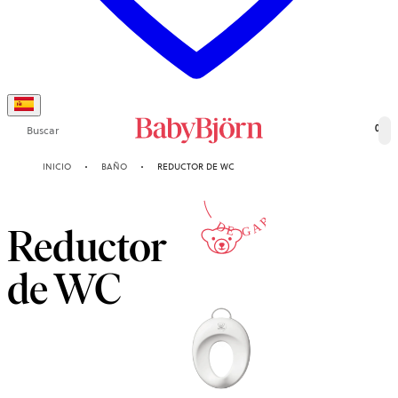
Buscar
0
2-AÑOS
INICIO
BAÑO
REDUCTOR DE WC
DE GARANTÍA
Reductor
de WC