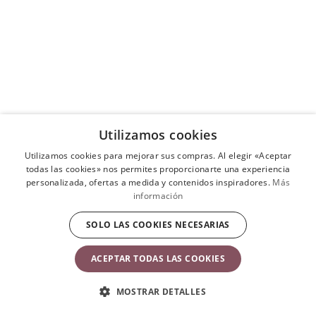
Utilizamos cookies
Utilizamos cookies para mejorar sus compras. Al elegir «Aceptar
todas las cookies» nos permites proporcionarte una experiencia
personalizada, ofertas a medida y contenidos inspiradores.
Más
información
Quizá también te guste
SOLO LAS COOKIES NECESARIAS
ACEPTAR TODAS LAS COOKIES
Orinal Smart
Orinal Sil
MOSTRAR DETALLES
Negro/Blanco
Negro/Bl
32,90 €
39,90 €