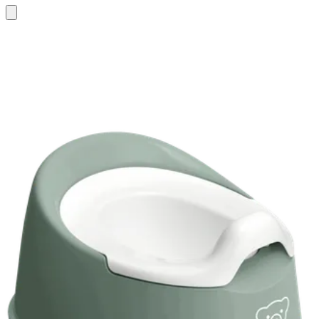
Añadir
al
carrito