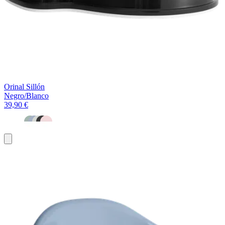
Orinal Sillón
Negro/Blanco
39,90 €
Añadir
al
carrito