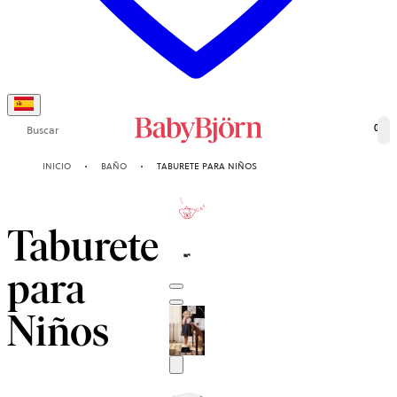
Buscar
0
INICIO
BAÑO
TABURETE PARA NIÑOS
2-AÑOS
DE GARANTÍA
Taburete
para
Niños