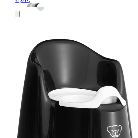
32,90 €
Añadir
al
carrito