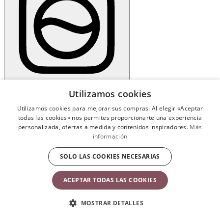
Utilizamos cookies
Materiales e instrucciones de lavado
Utilizamos cookies para mejorar sus compras. Al elegir «Aceptar
Material
todas las cookies» nos permites proporcionarte una experiencia
personalizada, ofertas a medida y contenidos inspiradores.
Más
información
El taburete para niños está hecho de polipropileno (PP)
reciclable.
SOLO LAS COOKIES NECESARIAS
Cuidados
ACEPTAR TODAS LAS COOKIES
MOSTRAR DETALLES
Simplemente limpia o lava el taburete para niños.