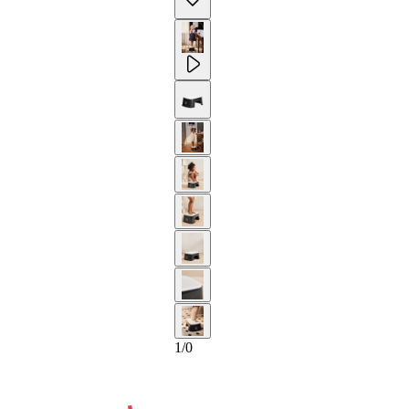
2-AÑOS
1
/
0