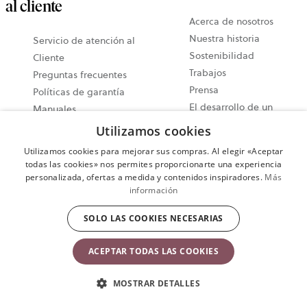
al cliente
Acerca de nosotros
Nuestra historia
Servicio de atención al
Sostenibilidad
Cliente
Trabajos
Preguntas frecuentes
Prensa
Políticas de garantía
El desarrollo de un
Manuales
producto para bebé
Envío y Entrega
Utilizamos cookies
Opiniones de expertos
Derecho de devolución y
Utilizamos cookies para mejorar sus compras. Al elegir «Aceptar
Guía de mochilas porta
Reembolsos
todas las cookies» nos permites proporcionarte una experiencia
bebé ergonómicas
Términos y Condiciones
personalizada, ofertas a medida y contenidos inspiradores.
Más
información
de Uso
Términos y condiciones
SOLO LAS COOKIES NECESARIAS
generales de venta
Retirada de productos
ACEPTAR TODAS LAS COOKIES
MOSTRAR DETALLES