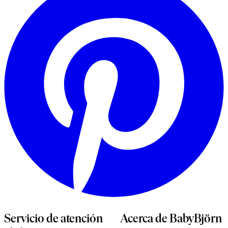
u
p
n
Servicio de atención
Acerca de BabyBjörn