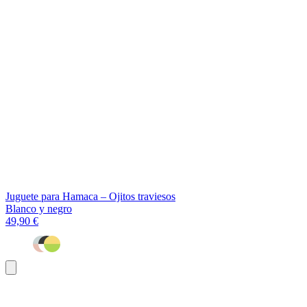
Juguete para Hamaca – Ojitos traviesos
Blanco y negro
49,90 €
Añadir
al
carrito