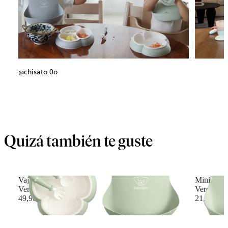
@chisato.0o
Quizá también te guste
Vajilla con Babero
Minibabero
Verde pastel
Verde past
49,90 €
21,90 €