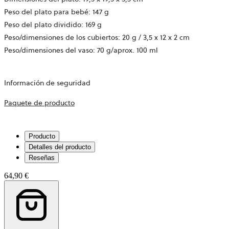
Peso del plato para bebé: 147 g
Peso del plato dividido: 169 g
Peso/dimensiones de los cubiertos: 20 g / 3,5 x 12 x 2 cm
Peso/dimensiones del vaso: 70 g/aprox. 100 ml
Información de seguridad
Se
Paquete de producto
abre
en
Producto
una
Detalles del producto
pestaña
Reseñas
nueva.
64,90 €