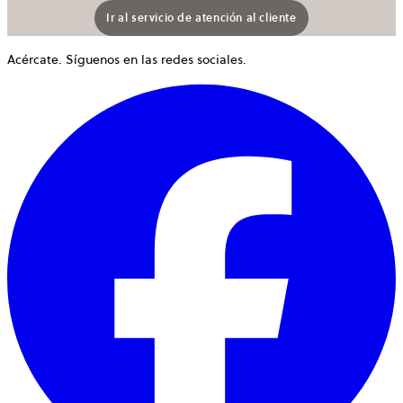
Ir al servicio de atención al cliente
Acércate. Síguenos en las redes sociales.
S
a
e
u
p
n