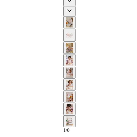
Next
2-AÑOS
1
/
0