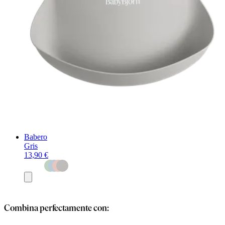
Babero
Gris
13,90 €
Añadir
al
carrito
Combina perfectamente con: