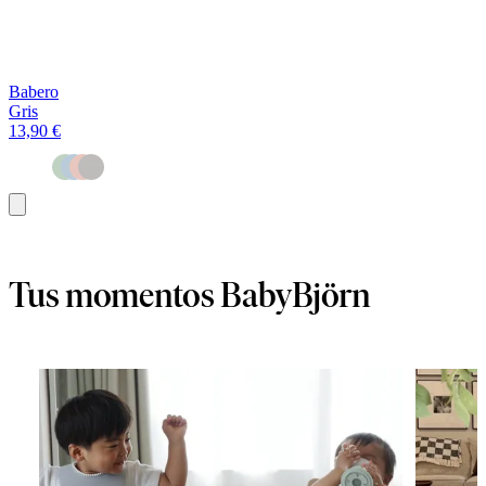
Babero
Gris
13,90 €
Añadir
al
carrito
Tus momentos BabyBjörn