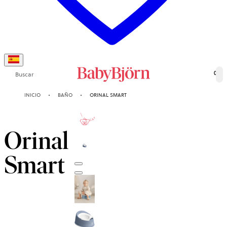
Buscar
0
INICIO
BAÑO
ORINAL SMART
2-AÑOS
DE GARANTÍA
Orinal
Smart