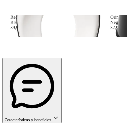
Reductor de WC
Orinal Sm
Blanco/Negro
Negro/Bl
39,90 €
32,90 €
Características y beneficios