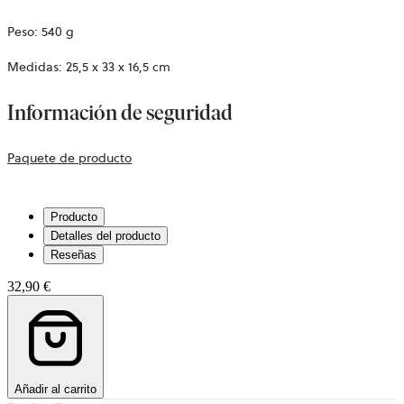
Peso: 540 g
Medidas: 25,5 x 33 x 16,5 cm
Información de seguridad
Se
Paquete de producto
abre
en
Producto
una
Detalles del producto
pestaña
Reseñas
nueva.
32,90 €
Añadir al carrito