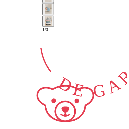
2-AÑOS
DE GAR
1
/
0