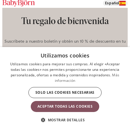
Español
Tu regalo de bienvenida
Suscríbete a nuestro boletín y obtén un 10 % de descuento en tu
pedido.
Utilizamos cookies
INTRODUCE TU CORREO ELECTRÓNICO
Utilizamos cookies para mejorar sus compras. Al elegir «Aceptar
AQUÍ
todas las cookies» nos permites proporcionarte una experiencia
Enviar
personalizada, ofertas a medida y contenidos inspiradores.
Más
información
Contacto
SOLO LAS COOKIES NECESARIAS
ACEPTAR TODAS LAS COOKIES
No dudes en contactarnos si tienes alguna pregunta sobre
nuestros productos. Estaremos encantados de ayudarte.
MOSTRAR DETALLES
Ir al servicio de atención al cliente