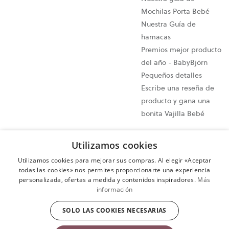
Mochilas Porta Bebé
Nuestra Guía de
hamacas
Premios mejor producto
del año - BabyBjörn
Pequeños detalles
Escribe una reseña de
producto y gana una
bonita Vajilla Bebé
Configuración de cookies
Utilizamos cookies
Mapa del sitio
Utilizamos cookies para mejorar sus compras. Al elegir «Aceptar
Política de privacidad
todas las cookies» nos permites proporcionarte una experiencia
personalizada, ofertas a medida y contenidos inspiradores.
Más
Cláusulas y condiciones
información
Ejercer tu derecho de desistimiento
SOLO LAS COOKIES NECESARIAS
Copyright © 2009-2024 BabyBjörn AB. Todos los derechos
reservados.