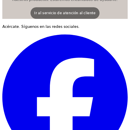
Ir al servicio de atención al cliente
Acércate. Síguenos en las redes sociales.
S
a
e
u
p
n