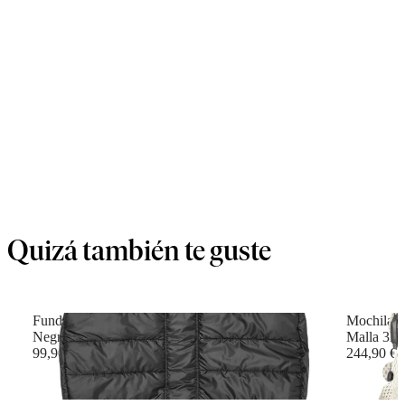
Quizá también te guste
Funda de Invierno para Mochila Porta Bebé
Mochila 
Negro
Malla 3D
99,90 €
244,90 €