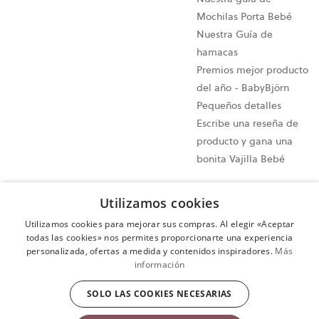
Mochilas Porta Bebé
Nuestra Guía de
hamacas
Premios mejor producto
del año - BabyBjörn
Pequeños detalles
Escribe una reseña de
producto y gana una
bonita Vajilla Bebé
Configuración de cookies
Utilizamos cookies
Mapa del sitio
Utilizamos cookies para mejorar sus compras. Al elegir «Aceptar
Política de privacidad
todas las cookies» nos permites proporcionarte una experiencia
personalizada, ofertas a medida y contenidos inspiradores.
Más
Cláusulas y condiciones
información
Ejercer tu derecho de desistimiento
SOLO LAS COOKIES NECESARIAS
Copyright © 2009-2024 BabyBjörn AB. Todos los derechos
reservados.