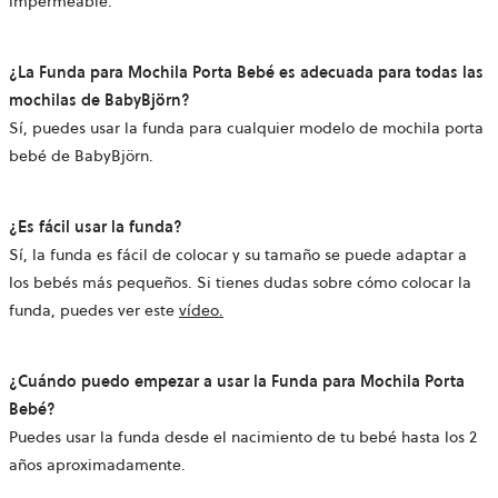
impermeable.
¿La Funda para Mochila Porta Bebé es adecuada para todas las
mochilas de BabyBjörn?
Sí, puedes usar la funda para cualquier modelo de mochila porta
bebé de BabyBjörn.
¿Es fácil usar la funda?
Sí, la funda es fácil de colocar y su tamaño se puede adaptar a
los bebés más pequeños. Si tienes dudas sobre cómo colocar la
Se
funda, puedes ver este
vídeo
.
abre
en
¿Cuándo puedo empezar a usar la Funda para Mochila Porta
una
Bebé?
pestaña
Puedes usar la funda desde el nacimiento de tu bebé hasta los 2
nueva.
años aproximadamente.