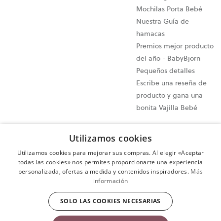
Mochilas Porta Bebé
Nuestra Guía de
hamacas
Premios mejor producto
del año - BabyBjörn
Pequeños detalles
Escribe una reseña de
producto y gana una
bonita Vajilla Bebé
Configuración de cookies
Utilizamos cookies
Mapa del sitio
Utilizamos cookies para mejorar sus compras. Al elegir «Aceptar
Política de privacidad
todas las cookies» nos permites proporcionarte una experiencia
personalizada, ofertas a medida y contenidos inspiradores.
Más
Cláusulas y condiciones
información
Ejercer tu derecho de desistimiento
SOLO LAS COOKIES NECESARIAS
Copyright © 2009-2024 BabyBjörn AB. Todos los derechos
reservados.