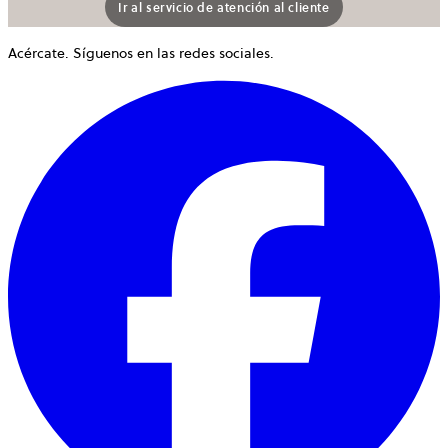
Ir al servicio de atención al cliente
Acércate. Síguenos en las redes sociales.
S
a
e
u
p
n