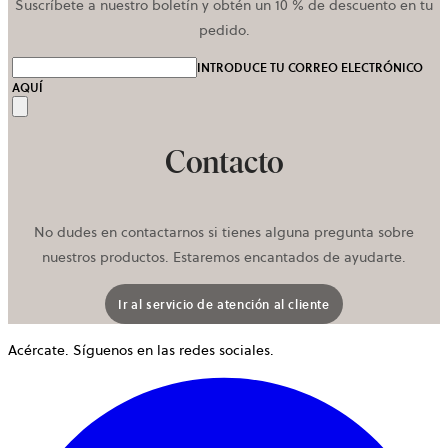
Suscríbete a nuestro boletín y obtén un 10 % de descuento en tu
pedido.
INTRODUCE TU CORREO ELECTRÓNICO
AQUÍ
Enviar
Contacto
No dudes en contactarnos si tienes alguna pregunta sobre
nuestros productos. Estaremos encantados de ayudarte.
Ir al servicio de atención al cliente
Acércate. Síguenos en las redes sociales.
S
a
e
u